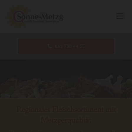
Zum Inhalt springen
062 758 44 55
Regionales Fleischsortiment mit
Metzgerqualität